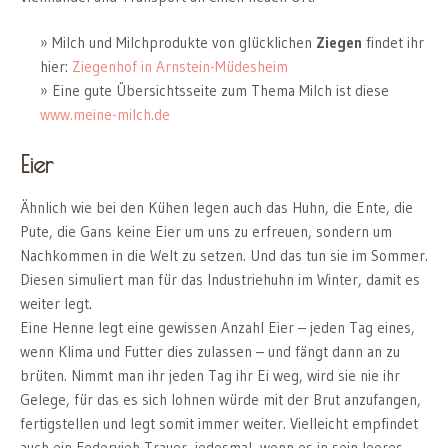
Milch und Milchprodukte von glücklichen
Ziegen
findet ihr
hier:
Ziegenhof in Arnstein-Müdesheim
Eine gute Übersichtsseite zum Thema Milch ist diese
www.meine-milch.de
Eier
Ähnlich wie bei den Kühen legen auch das Huhn, die Ente, die
Pute, die Gans keine Eier um uns zu erfreuen, sondern um
Nachkommen in die Welt zu setzen. Und das tun sie im Sommer.
Diesen simuliert man für das Industriehuhn im Winter, damit es
weiter legt.
Eine Henne legt eine gewissen Anzahl Eier – jeden Tag eines,
wenn Klima und Futter dies zulassen – und fängt dann an zu
brüten. Nimmt man ihr jeden Tag ihr Ei weg, wird sie nie ihr
Gelege, für das es sich lohnen würde mit der Brut anzufangen,
fertigstellen und legt somit immer weiter. Vielleicht empfindet
auch ein Federvieh Trauer, jedesmal, wenn es in sein leeres